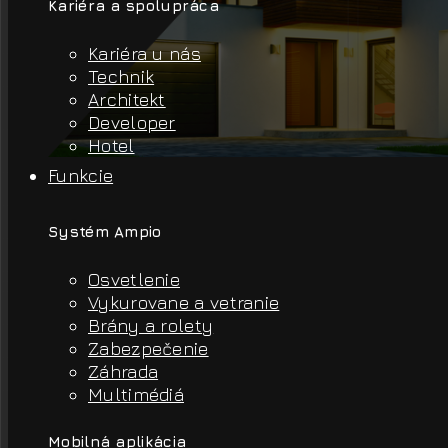
Kariéra a spolupráca
Kariéra u nás
Technik
Architekt
Developer
Hotel
Funkcie
Systém Ampio
Osvetlenie
Vykurovane a vetranie
Brány a rolety
Zabezpečenie
Záhrada
Multimédiá
Mobilná aplikácia