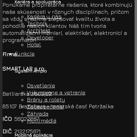
Kariéra a spolupráca
Ponúkame proprietárne riešenia, ktoré kombinujú
naše skúsenosti v rôznych disciplínach, pričom
Kariéra u nás
sa vždy snažíme zlepšovať kvalitu života a
Technik
pohodlie našich klientov. Náš tím tvoria
Architekt
automatizační inžinieri, elektrikári, elektronici a
Developer
programátori.
Hotel
Funkcie
Firma
SMART LAR s.r.o.
:
Systém Ampio
Osvetlenie
Vykurovane a vetranie
Betliarska 3809/22
Brány a rolety
85107 Bratislava - mestská časť Petržalka
Zabezpečenie
Záhrada
IČO
: 56022867
Multimédiá
DIČ
: 2122175671
Mobilná aplikácia