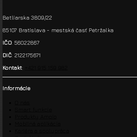
Betliarska 3809/22
85107 Bratislava - mestská časť Petržalka
IČO
: 56022867
DIČ
: 2122175671
Kontakt
:
+421 915 159 982
Informácie
O nás
Smart funkcie
Produkty Ampio
Mobilná aplikácia
Kariéra a spolupráca