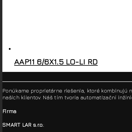
AAP11 6/6X1.5 LO-LI RD
Ponúkame proprietárne riešenia, ktoré kombinujú n
našich klientov. Náš tím tvoria automatizační inžinie
Firma
SMART LAR s.r.o.
: