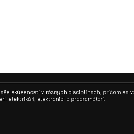
aše skúsenosti v rôznych disciplínach, pričom sa v
ri, elektrikári, elektronici a programátori.