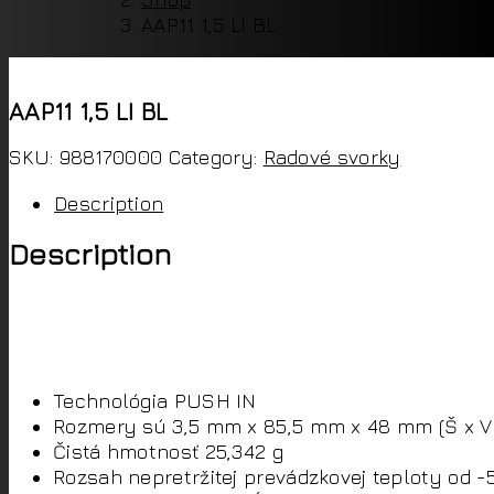
AAP11 1,5 LI BL
AAP11 1,5 LI BL
SKU:
988170000
Category:
Radové svorky
Description
Description
988170000 od Weidmuller je modulárna distribučná 
má jeden potenciál, jednu úroveň, jeden upínací b
14AWG.
Technológia PUSH IN
Rozmery sú 3,5 mm x 85,5 mm x 48 mm (Š x V 
Čistá hmotnosť 25,342 g
Rozsah nepretržitej prevádzkovej teploty od -