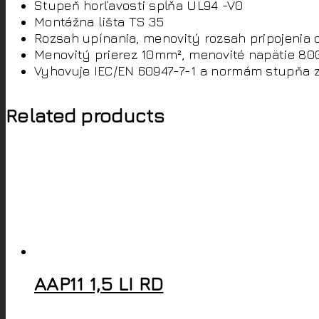
Stupeň horľavosti spĺňa UL94 -V0
Montážna lišta TS 35
Rozsah upínania, menovitý rozsah pripojenia
Menovitý prierez 10mm², menovité napätie 80
Vyhovuje IEC/EN 60947-7-1 a normám stupňa z
Related products
AAP11 1,5 LI RD