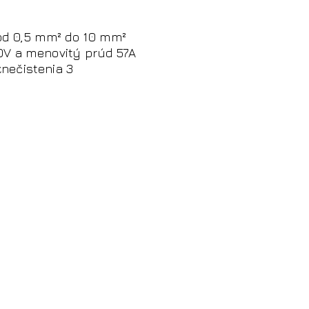
 od 0,5 mm² do 10 mm²
0V a menovitý prúd 57A
nečistenia 3