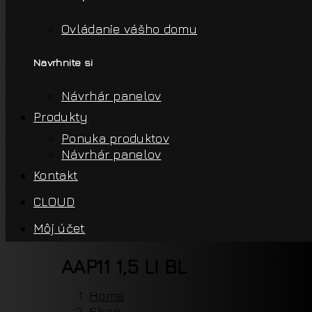
Ovládanie vášho domu
Navrhnite si
Návrhár panelov
Produkty
Ponuka produktov
Návrhár panelov
Kontakt
CLOUD
Môj účet
AAP11 1,5 LI BL
Home
Shop