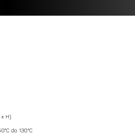
svorkovnica tmavej béžovej farby so 6 pripojeniami
od na úroveň a jeden potenciál na úroveň. Prierez k
x H)
50°C do 130°C